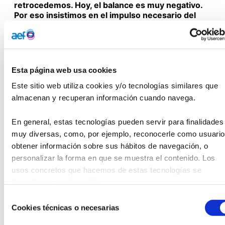
retrocedemos. Hoy, el balance es muy negativo.
Por eso insistimos en el impulso necesario del
presidente del Gobierno. Queremos saber su
implicación y constatar su empatía”
.
Respecto al gobierno de coalición, el presidente de la AEF
asegura no tener dudas de los recelos de Podemos sobre el
Esta página web usa cookies
concepto de filantropía.
“No creo que el Gobierno de
Este sitio web utiliza cookies y/o tecnologías similares que 
coalición tenga ese recelo. Pero no tengo ninguna duda
almacenan y recuperan información cuando navega.
de que Podemos sí lo tiene. Para nadie es un secreto que
en el Gobierno coexisten dos almas bastante
En general, estas tecnologías pueden servir para finalidades 
incompatibles y que, hasta la fecha, han sido capaces de
muy diversas, como, por ejemplo, reconocerle como usuario,
convivir. Las críticas a las donaciones de Amancio Ortega
obtener información sobre sus hábitos de navegación, o 
son críticas de Podemos. Son parte de su ideario, nos
personalizar la forma en que se muestra el contenido. Los 
guste o no (a mí desde luego no, porque desprecian una
usos concretos que hacemos de estas tecnologías se 
contribución tangible al sistema sanitario público), pero
describen a continuación.
creo que hay poco riesgo de que contaminen a la otra
parte del Gobierno”
.
Selección
Cookies técnicas o necesarias
de
Además de tratar temas como la reforma de la ley de
consentimiento