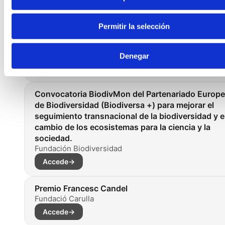
Accede
→
Permitir la selección
Convocatoria Medioambiental
Fundación Bancaja, Fundación de la Comunitat
Valenciana
Denegar
Accede
→
Convocatoria BiodivMon del Partenariado Europ
de Biodiversidad (Biodiversa +) para mejorar el
seguimiento transnacional de la biodiversidad y e
cambio de los ecosistemas para la ciencia y la
sociedad.
Fundación Biodiversidad
Accede
→
Premio Francesc Candel
Fundació Carulla
Accede
→