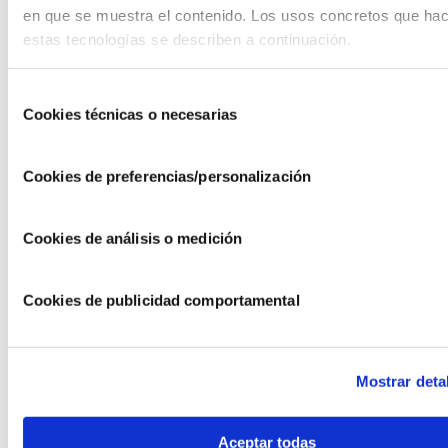
Fundación Caja Rural de Aragón
en que se muestra el contenido. Los usos concretos que ha
estas tecnologías se describen a continuación.
Accede
→
Alianzas para desafíos ecosociales
Selección
Fundación Bancaria Kutxa-Kutxa Banku Fundazioa
Cookies técnicas o necesarias
de
Accede
→
consentimiento
Cookies de preferencias/personalización
XI Convocatoria de Ayudas a Proyectos de Acció
Social
Fundación Mutua Madrileña
Cookies de análisis o medición
Accede
→
Cookies de publicidad comportamental
CONVOCATORIA DE MEDIOAMBIENTE 2022
Fundación CajaMurcia
Accede
→
Mostrar deta
Convocatoria de Medio Ambiente 2022
Fundació Sa Nostra, Caixa de Balears
Aceptar todas