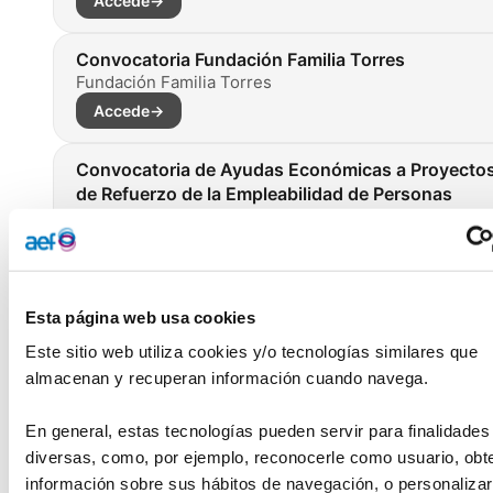
Accede
→
Convocatoria Fundación Familia Torres
Fundación Familia Torres
Accede
→
Convocatoria de Ayudas Económicas a Proyecto
de Refuerzo de la Empleabilidad de Personas
Jóvenes con Trastorno Mental
Fundación ONCE
Accede
→
Esta página web usa cookies
Convocatoria de ayudas para el impulso de la
investigación en materia de biodiversidad 2022
Este sitio web utiliza cookies y/o tecnologías similares que 
Fundación Biodiversidad
almacenan y recuperan información cuando navega.
Accede
→
En general, estas tecnologías pueden servir para finalidades
diversas, como, por ejemplo, reconocerle como usuario, obte
Premio Ebrópolis a las Buenas Prácticas
información sobre sus hábitos de navegación, o personalizar 
Ciudadanas