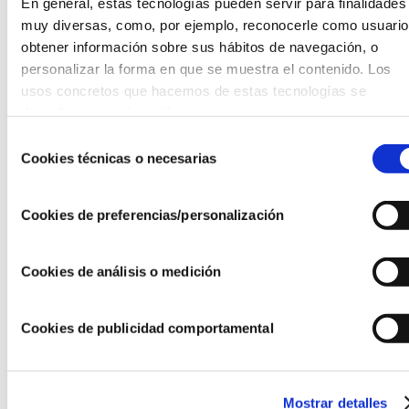
En general, estas tecnologías pueden servir para finalidades 
muy diversas, como, por ejemplo, reconocerle como usuario,
obtener información sobre sus hábitos de navegación, o 
En este espacio ponemos a tu disposición una
personalizar la forma en que se muestra el contenido. Los 
selección de estudios e informes sectoriales
usos concretos que hacemos de estas tecnologías se 
elaborados junto a otras organizaciones e
describen a continuación.
investigadores especializados. Los documentos
Selección
Cookies técnicas o necesarias
analizan en profundidad distintas dimensiones del
de
consentimiento
sector fundacional y aportan conocimiento útil
para la reflexión y la toma de decisiones.
Cookies de preferencias/personalización
Para ayudarte a encontrar fácilmente los
contenidos, puedes apoyarte en las palabras clave
Cookies de análisis o medición
que aparecen en el lateral, que agrupan los
estudios según los principales temas abordados.
Cookies de publicidad comportamental
Temas
Mostrar detalles