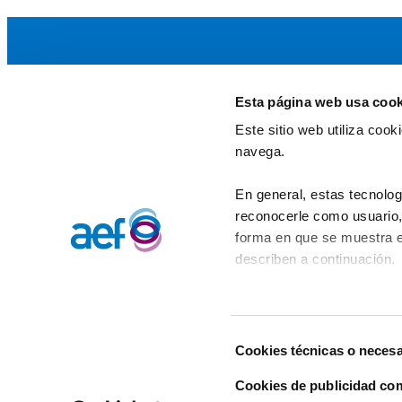
Esta página web usa cook
La AEF
Este sitio web utiliza coo
Quienes somos
navega.
Fundaciones Asociadas
Canal ético
En general, estas tecnolog
reconocerle como usuario, 
forma en que se muestra e
describen a continuación.
Selección
Cookies técnicas o necesa
de
consentimiento
Cookies de publicidad co