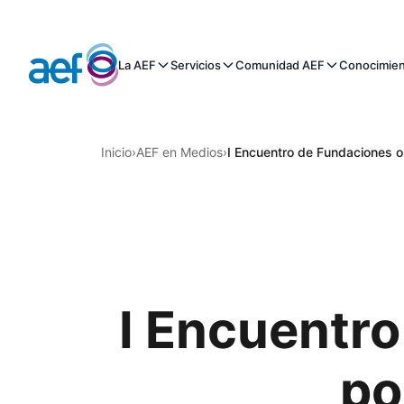
La AEF
Servicios
Comunidad AEF
Conocimie
Inicio
›
AEF en Medios
›
I Encuentro de Fundaciones or
I Encuentr
po