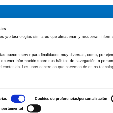
ies
Servicios
Comun
kies y/o tecnologías similares que almacenan y recuperan inform
Asesoría
Gr
Formación y eventos
Fu
Convocatoria de Fundaciones
Fun
ías pueden servir para finalidades muy diversas, como, por ejem
obtener información sobre sus hábitos de navegación, o personal
l contenido. Los usos concretos que hacemos de estas tecnolog
C/ Serrano Anguita, 13 - 28004 - Madrid
 – 
91 31
Política de privacidad
Aviso legal
Política de 
© 2026 Asociación Española de
rias
Cookies de preferencias/personalización
mportamental