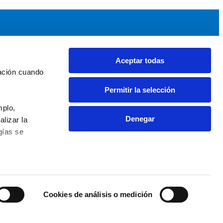
Aceptar todas
idad
Noticias y Eventos
ación cuando 
upos AEF
Noticias AEF
Permitir la selección
ndaciones Comunitarias
Eventos
daciones por el Clima
Sala de prensa
plo, 
Denegar
izar la 
ías se 
0 63 09 - info@fundaciones.org
cookies
Accesibilidad Web
 Fundaciones
Cookies de análisis o medición