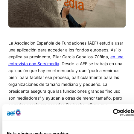
La Asociación Española de Fundaciones (AEF) estudia usar
una aplicación para acceder a los fondos europeos. Así lo
explica su presidenta, Pilar García Ceballos-Zúñiga,
en una
entrevista con Servimedia
. Desde la AEF se trabaja en una
aplicación que hay en el mercado y que “podría venirnos
bien” para facilitar ese proceso, particularmente para las
organizaciones de tamaño mediano y pequeño. La
presidenta asegura que las fundaciones grandes “incluso
son mediadoras” y ayudan a otras de menor tamaño, pero
no todas consiguen acceder. De hecho, afirma que
seguramente “hay ayudas en los fondos europeos que
nosotros no hemos sido capaces de detectar”. La AEF se
plantea que se pueda hacer una búsqueda filtrada para
conseguir llegar a esas convocatorias desconocidas para el
Esta página web usa cookies