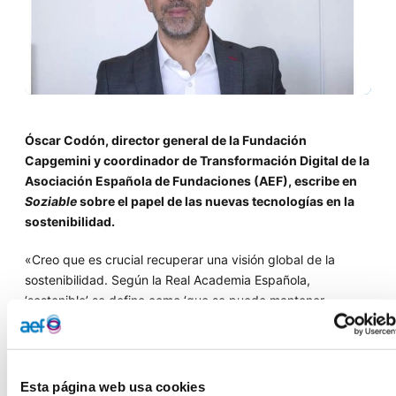
Óscar Codón, director general de la Fundación
Capgemini y coordinador de Transformación Digital de la
Asociación Española de Fundaciones (AEF), escribe en
Soziable
sobre e
l papel de las nuevas tecnologías en la
sostenibilidad.
«Creo que es crucial recuperar una visión global de la
sostenibilidad. Según la Real Academia Española,
‘sostenible’ se define como ‘que se puede mantener
durante largo tiempo sin agotar los recursos o causar grave
daño al medio ambiente’. Esta perspectiva implica un
propósito y una determinación para llevar a cabo una visión
integral, poniendo en el centro a la sociedad y al
Esta página web usa cookies