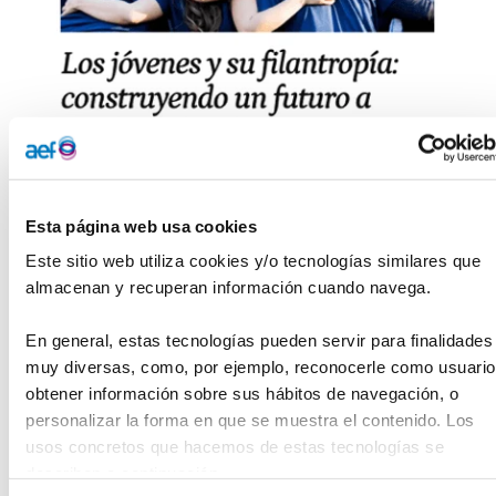
Esta página web usa cookies
Este sitio web utiliza cookies y/o tecnologías similares que 
almacenan y recuperan información cuando navega.
La presidenta de la AEF, Pilar García Ceballos-Zúñiga
, ha
publicado, con motivo de
Foro Demos 2024
, una tribuna
En general, estas tecnologías pueden servir para finalidades 
en
El Españo
l titulada
Los jóvenes y su filantropía:
muy diversas, como, por ejemplo, reconocerle como usuario,
construyendo un futuro sostenible a través de los ODS
.
obtener información sobre sus hábitos de navegación, o 
personalizar la forma en que se muestra el contenido. Los 
«
Estos jóvenes no solo están comprometidos con la acción
usos concretos que hacemos de estas tecnologías se 
social
, sino que también tienen una visión clara: utilizar la
describen a continuación.
filantropía como una herramienta para generar un impacto