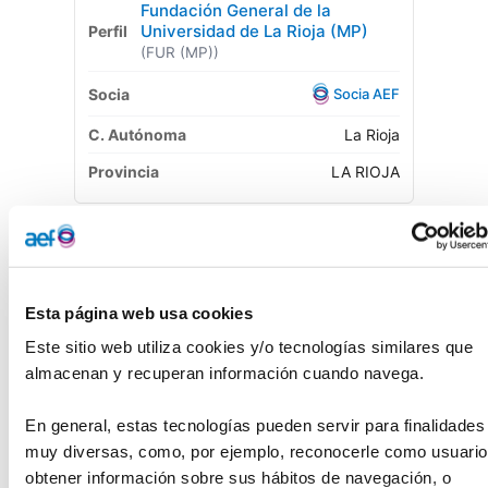
Fundación General de la
Universidad de La Rioja (MP)
(FUR (MP))
Socia AEF
La Rioja
LA RIOJA
Fundación Tutelar Riojana Pro
Personas con Discapacidad
Intelectual. Futurioja
Esta página web usa cookies
(FUTURIOJA)
Este sitio web utiliza cookies y/o tecnologías similares que 
Socia AEF
almacenan y recuperan información cuando navega.
La Rioja
En general, estas tecnologías pueden servir para finalidades 
LA RIOJA
muy diversas, como, por ejemplo, reconocerle como usuario,
obtener información sobre sus hábitos de navegación, o 