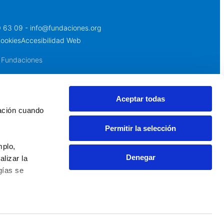
0 63 09 - info@fundaciones.org
cookies
Accesibilidad Web
 Fundaciones
Aceptar todas
ación cuando 
Permitir la selección
plo, 
Denegar
izar la 
ías se 