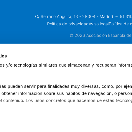
C/ Serrano Anguita, 13 - 28004 - Madrid
 – 
91 31
Política de privacidad
Aviso legal
Política de 
© 2026 Asociación Española de
ies
kies y/o tecnologías similares que almacenan y recuperan inform
ías pueden servir para finalidades muy diversas, como, por ejem
obtener información sobre sus hábitos de navegación, o personal
l contenido. Los usos concretos que hacemos de estas tecnolog