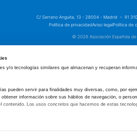
C/ Serrano Anguita, 13 - 28004 - Madrid
 – 
91 31
Política de privacidad
Aviso legal
Política de 
© 2026 Asociación Española de
ies
kies y/o tecnologías similares que almacenan y recuperan inform
ías pueden servir para finalidades muy diversas, como, por ejem
obtener información sobre sus hábitos de navegación, o personal
l contenido. Los usos concretos que hacemos de estas tecnolog