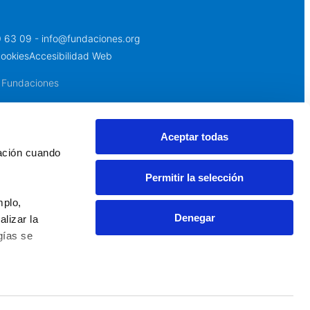
0 63 09 - info@fundaciones.org
cookies
Accesibilidad Web
 Fundaciones
Aceptar todas
ación cuando 
Permitir la selección
plo, 
Denegar
izar la 
ías se 