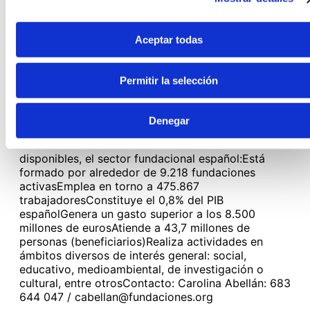
más de 800 fundaciones españolas de las más
diversas dimensiones, finalidades y ámbitos de
actuación. Es la entidad más representativa del
Aceptar todas
sector a nivel nacional, y la segunda más
importante de Europa en número de asociados. Su
misión es trabajar en beneficio del sector
Permitir la selección
fundacional, en pro de su desarrollo y
fortalecimiento, haciendo uso de los principios de
independencia, profesionalidad, transparencia y
Denegar
sostenibilidad.
El sector fundacional español en
cifrasDe acuerdo con los últimos datos
disponibles, el sector fundacional español:Está
formado por alrededor de 9.218 fundaciones
activasEmplea en torno a 475.867
trabajadoresConstituye el 0,8% del PIB
españolGenera un gasto superior a los 8.500
millones de eurosAtiende a 43,7 millones de
personas (beneficiarios)Realiza actividades en
ámbitos diversos de interés general: social,
educativo, medioambiental, de investigación o
cultural, entre otrosContacto: Carolina Abellán: 683
644 047 / cabellan@fundaciones.org