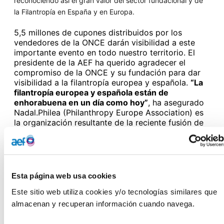
reconociendo así el gran valor del sector fundacional y de
la Filantropía en España y en Europa.
5,5 millones de cupones distribuidos por los
vendedores de la ONCE darán visibilidad a este
importante evento en todo nuestro territorio. El
presidente de la AEF ha querido agradecer el
compromiso de la ONCE y su fundación para dar
visibilidad a la filantropía europea y española.
“La
filantropía europea y española están de
enhorabuena en un día como hoy”
, ha asegurado
Nadal.Philea (Philanthropy Europe Association) es
la organización resultante de la reciente fusión de
las asociaciones European Foundation Centre
(EFC) y Donors and Foundations Networks in
Europe (Dafne), una nueva plataforma europea que
aglutinará más de 10.000 fundaciones cuyo
objetivo es trabajar por el bien común en Europa y
Esta página web usa cookies
en todo el mundo. A partir de mañana, durante el
Este sitio web utiliza cookies y/o tecnologías similares que 
lunes 30, el martes 31 de mayo y el miércoles 1 de
junio, tendrá lugar en Barcelona este
I Fórum Anual
almacenan y recuperan información cuando navega.
de Philea, bajo el título
Philanthropy United. The
time is now, al que está previsto asistan 700