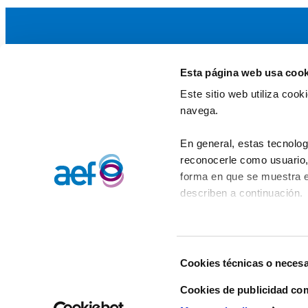
Esta página web usa cook
La AEF
Este sitio web utiliza coo
Quienes somos
navega.
Fundaciones Asociadas
Canal ético
En general, estas tecnolog
reconocerle como usuario, 
forma en que se muestra e
describen a continuación.
Selección
Cookies técnicas o necesa
de
consentimiento
Cookies de publicidad co