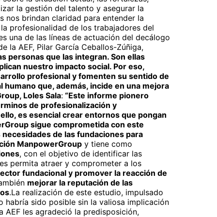
zar la gestión del talento y asegurar la
s nos brindan claridad para entender la
la profesionalidad de los trabajadores del
es una de las líneas de actuación del decálogo
de la AEF, Pilar García Ceballos-Zúñiga,
las personas que las integran. Son ellas
lican nuestro impacto social. Por eso,
rrollo profesional y fomenten su sentido de
tal humano que, además, incide en una mejora
roup, Loles Sala
:
“Este informe pionero
érminos de profesionalización y
 ello, es esencial crear entornos que pongan
werGroup sigue comprometida con este
as necesidades de las fundaciones para
dación ManpowerGroup
y tiene como
ciones
, con el objetivo de identificar las
 les permita atraer y comprometer a los
l sector fundacional y promover la reacción de
 también
mejorar la reputación de las
vos
.La realización de este estudio, impulsado
abría sido posible sin la valiosa implicación
la AEF les agradeció la predisposición,