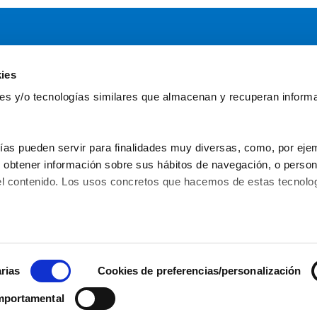
ies
Servicios
Comun
kies y/o tecnologías similares que almacenan y recuperan inform
Asesoría
Gr
Formación y eventos
Fu
Convocatoria de Fundaciones
Fun
ías pueden servir para finalidades muy diversas, como, por ejem
obtener información sobre sus hábitos de navegación, o personal
l contenido. Los usos concretos que hacemos de estas tecnolog
C/ Serrano Anguita, 13 - 28004 - Madrid
 – 
91 31
Política de privacidad
Aviso legal
Política de 
© 2026 Asociación Española de
rias
Cookies de preferencias/personalización
mportamental