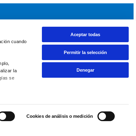
Aceptar todas
idad
Noticias y Eventos
ación cuando 
upos AEF
Noticias AEF
Permitir la selección
ndaciones Comunitarias
Eventos
daciones por el Clima
Sala de prensa
plo, 
Denegar
izar la 
ías se 
0 63 09 - info@fundaciones.org
cookies
Accesibilidad Web
 Fundaciones
Cookies de análisis o medición