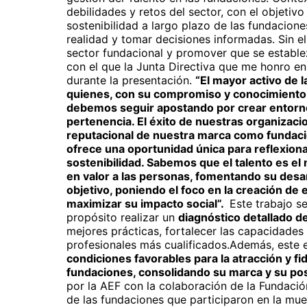
debilidades y retos del sector, con el objetiv
sostenibilidad a largo plazo de las fundacion
realidad y tomar decisiones informadas. Sin e
sector fundacional y promover que se establez
con el que la Junta Directiva que me honro en
durante la presentación.
“El mayor activo de l
quienes, con su compromiso y conocimiento, 
debemos seguir apostando por crear entorno
pertenencia. El éxito de nuestras organizac
reputacional de nuestra marca como fundac
ofrece una oportunidad única para reflexiona
sostenibilidad. Sabemos que el talento es el
en valor a las personas, fomentando su des
objetivo, poniendo el foco en la creación de
maximizar su impacto social”.
Este trabajo s
propósito realizar un
diagnóstico detallado de
mejores prácticas, fortalecer las capacidades
profesionales más cualificados.Además, este 
condiciones favorables para la atracción y fid
fundaciones, consolidando su marca y su po
por la AEF
con la colaboración de la Fundaci
de las fundaciones que participaron en la mues