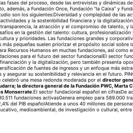
as fases del proceso, desde las entrevistas y dinámicas d
nto, además, a
Fundación Once, Fundación “la Caixa” y Fun
udio son los siguientes:Diversidad y complejidad de las a
tividades y la sostenibilidad financiera y la digitalización
transparencia, la atracción y el compromiso de talento, y l
Desafíos en la gestión del talento: cultura, profesionalizaci
ultura y prioridades. Las fundaciones grandes y corporativ
 más pequeñas suelen priorizar el propósito social sobre la
o para Recursos Humanos en muchas fundaciones, así como e
ciones para el futuro del sector fundacionalEl sector fun
 financiación y la digitalización, pero también presenta opo
versificación de fuentes de ingresos y un enfoque más estr
les y asegurar su sostenibilidad y relevancia en el futur
e celebró una mesa redonda moderada por el
director gene
darra; la directora general de la Fundación PWC, Marta C
os Monserrate
.El sector fundacional español en cifras
De ac
 10.511 fundaciones activasGenera empleo para 589.000 t
2,4% del PIB españolAtiende a unos 40 millones de personas
ducativo, medioambiental, de investigación o cultural, entre