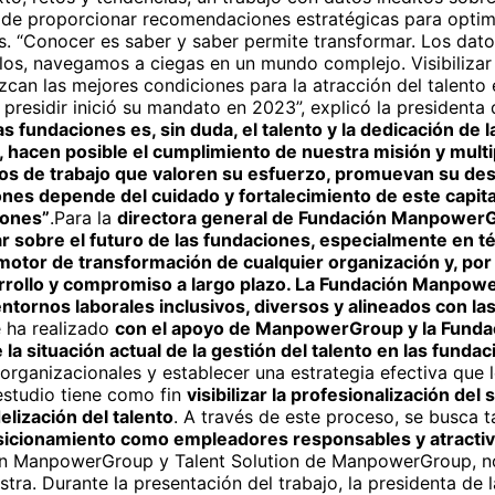
o de proporcionar recomendaciones estratégicas para optimi
es. “Conocer es saber y saber permite transformar. Los dato
llos, navegamos a ciegas en un mundo complejo. Visibilizar 
can las mejores condiciones para la atracción del talento 
 presidir inició su mandato en 2023”, explicó la
presidenta 
as fundaciones es, sin duda, el talento y la dedicación de 
hacen posible el cumplimiento de nuestra misión y multip
s de trabajo que valoren su esfuerzo, promuevan su desa
iones depende del cuidado y fortalecimiento de este capi
iones”
.Para la
directora general de Fundación ManpowerG
r sobre el futuro de las fundaciones, especialmente en t
 motor de transformación de cualquier organización y, por
arrollo y compromiso a largo plazo. La Fundación Manpo
 entornos laborales inclusivos, diversos y alineados con l
e ha realizado
con el apoyo de ManpowerGroup y la Fun
 la situación actual de la gestión del talento en las funda
 organizacionales y establecer una estrategia efectiva que
estudio tiene como fin
visibilizar la profesionalización de
elización del talento
. A través de este proceso, se busca
sicionamiento como empleadores responsables y atracti
ón ManpowerGroup y Talent Solution de ManpowerGroup, no h
tra. Durante la presentación del trabajo, la presidenta de 