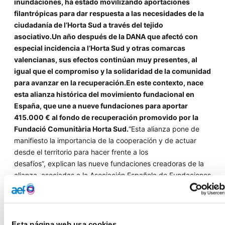
inundaciones, ha estado movilizando aportaciones
filantrópicas para dar respuesta a las necesidades de la
ciudadanía de l’Horta Sud a través del tejido
asociativo.Un año después de la DANA que afectó con
especial incidencia a l’Horta Sud y otras comarcas
valencianas, sus efectos continúan muy presentes, al
igual que el compromiso y la solidaridad de la comunidad
para avanzar en la recuperación.En este contexto,
nace
esta alianza histórica del movimiento fundacional en
España, que une a
nueve fundaciones para aportar
415.000 € al fondo de recuperación promovido por la
Fundació Comunitària Horta Sud.
“Esta alianza pone de
manifiesto la importancia de la cooperación y de actuar
desde el territorio para hacer frente a los
desafíos”, explican
las nueve fundaciones creadoras de la
alianza, asociadas a la Asociación Española de Fundaciones
(AEF).Una relación que, subraya
Rosa Gallego, directora de
Relaciones Internacionales y Fundaciones Comunitarias de
la AEF,
“es de gran magnitud y sólo es posible desde el
valor de la confianza, en este caso, en la Fundació
Esta página web usa cookies