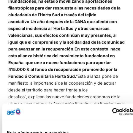
inundaciones, ha estado movilizando aportaciones
filantrópicas para dar respuesta a las necesidades de la
ciudadanía de l’Horta Sud a través del tejido
asociativo.Un año después de la DANA que afectó con
especial incidencia a l’Horta Sud y otras comarcas
valencianas, sus efectos continúan muy presentes, al
igual que el compromiso y la solidaridad de la comunidad
para avanzar en la recuperación.En este contexto,
nace
esta alianza histórica del movimiento fundacional en
España, que une a
nueve fundaciones para aportar
415.000 € al fondo de recuperación promovido por la
Fundació Comunitària Horta Sud.
“Esta alianza pone de
manifiesto la importancia de la cooperación y de actuar
desde el territorio para hacer frente a los
desafíos”, explican
las nueve fundaciones creadoras de la
alianza, asociadas a la Asociación Española de Fundaciones
(AEF).Una relación que, subraya
Rosa Gallego, directora de
Relaciones Internacionales y Fundaciones Comunitarias de
la AEF,
“es de gran magnitud y sólo es posible desde el
valor de la confianza, en este caso, en la Fundació
Esta página web usa cookies