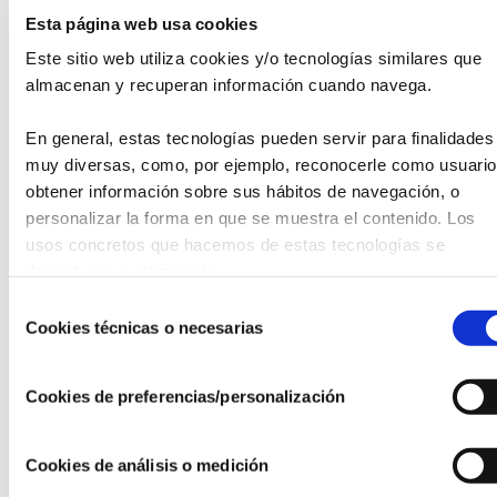
Esta página web usa cookies
Con el fin de apoyar a nuestras asociadas en el
Este sitio web utiliza cookies y/o tecnologías similares que 
desarrollo de su actividad, fomentar el trabajo en red y
almacenan y recuperan información cuando navega.
mejorar su visibilidad, ponemos a su disposición
múltiples líneas de apoyo, propuestas e iniciativas.
En general, estas tecnologías pueden servir para finalidades 
Entre otras:
muy diversas, como, por ejemplo, reconocerle como usuario,
· Asesoría jurídica, fiscal y contable.
obtener información sobre sus hábitos de navegación, o 
· Formación en condiciones preferentes.
personalizar la forma en que se muestra el contenido. Los 
· Grupos de trabajo: Consejos Autonómicos (por ámbito
usos concretos que hacemos de estas tecnologías se 
territorial), Grupos Sectoriales (por ámbito de actividad) y
describen a continuación.
Comisiones de Trabajo (transversales a la operativa de la
Selección
fundación).
Cookies técnicas o necesarias
de
· Iniciativas para reforzar la difusión de su actividad.
consentimiento
· Uso del distintivo de pertenencia a la AEF como un sello
de calidad.
Cookies de preferencias/personalización
· Participación en foros internacionales.
· Acceso a convenios de colaboración en condiciones
Cookies de análisis o medición
ventajosas.