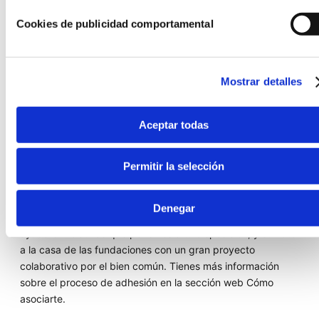
Cookies de publicidad comportamental
Actualmente la AEF está
integrada por 1.018
Mostrar detalles
fundaciones.
Aceptar todas
Permitir la selección
¿Aún no te has asociado? ¡Te estamos esperando!
Descárgate el documento de membresía y la infografía “12
razones para asociarte”; consulta en nuestra web y en la
Denegar
sección Recursos Corporativos las múltiples líneas de
ayuda e iniciativas que ponemos a tu disposición; y súmate
a la casa de las fundaciones con un gran proyecto
colaborativo por el bien común. Tienes más información
sobre el proceso de adhesión en la sección web Cómo
asociarte.