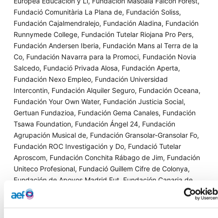
Europea Educación y Li, Fundación Masoala Falcon Forest,
Fundació Comunitària La Plana de, Fundación Soliss,
Fundación Cajalmendralejo, Fundación Aladina, Fundación
Runnymede College, Fundación Tutelar Riojana Pro Pers,
Fundación Andersen Iberia, Fundación Mans al Terra de la
Co, Fundación Navarra para la Promoci, Fundación Novia
Salcedo, Fundació Privada Alosa, Fundación Aperta,
Fundación Nexo Empleo, Fundación Universidad
Intercontin, Fundación Alquiler Seguro, Fundación Oceana,
Fundación Your Own Water, Fundación Justicia Social,
Gertuan Fundazioa, Fundación Gema Canales, Fundación
Tsawa Foundation, Fundación Ángel 24, Fundación
Agrupación Musical de, Fundación Gransolar-Gransolar Fo,
Fundación ROC Investigación y Do, Fundació Tutelar
Aproscom, Fundación Conchita Rábago de Jim, Fundación
Uniteco Profesional, Fundació Guillem Cifre de Colonya,
Fundación de Apoyos Madrid Fut, Fundación Canaria de
Apoyos ADEF, Fundación Grupo Sifu y Fundación Valle de
Tena.