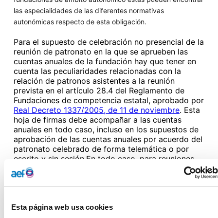
las especialidades de las diferentes normativas
autonómicas respecto de esta obligación.
Para el supuesto de celebración no presencial de la
reunión de patronato en la que se aprueben las
cuentas anuales de la fundación hay que tener en
cuenta las peculiaridades relacionadas con la
relación de patronos asistentes a la reunión
prevista en el artículo 28.4 del Reglamento de
Fundaciones de competencia estatal, aprobado por
Real Decreto 1337/2005, de 11 de noviembre
. Esta
hoja de firmas debe acompañar a las cuentas
anuales en todo caso, incluso en los supuestos de
aprobación de las cuentas anuales por acuerdo del
patronato celebrado de forma telemática o por
escrito y sin sesión.En todo caso, para reuniones
no presenciales o telemáticas, en el certificado de
aprobación, además de mencionarse el sistema
seguido para formar la voluntad del patronato
deberá indicarse el sentido del voto emitido por
cada uno de ellos. Si se produjeran delegaciones
Esta página web usa cookies
de voto, deberá remitirse el documento que