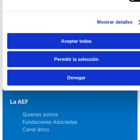
disposición de las fundaciones asociadas para
aclarar las dudas que pudieran surgir en el proceso
de elaboración, aprobación y presentación de las
cuentas anuales.Finalmente, recordamos que los
Mostrar detalles
Estatutos de la Asociación Española de
Fundaciones
establecen que todas las fundaciones
socias deben hacer públicas sus cuentas anuales,
Aceptar todas
bien publicándolas en sus páginas web, o bien
remitiéndonoslas para publicarlas en la web de la
AEF.
Permitir la selección
Denegar
La AEF
Quienes somos
Fundaciones Asociadas
Canal ético