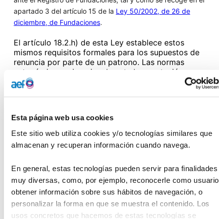
apartado 3 del artículo 15 de la
Ley 50/2002, de 26 de
diciembre, de Fundaciones
.
El artículo 18.2.h) de esta Ley establece estos
mismos requisitos formales para los supuestos de
renuncia por parte de un patrono. Las normas
autonómicas exigen igualmente la aceptación y
renuncia al cargo de patrono en alguna de estas
formas.Además, tanto la aceptación como la
renuncia podrán llevarse a cabo ante el propio
patronato, lo que se acreditará mediante
Esta página web usa cookies
certificación expedida por el secretario del
patronato con la firma de este último legitimada
Este sitio web utiliza cookies y/o tecnologías similares que 
notarialmente.Para inscribir el nombramiento en el
almacenan y recuperan información cuando navega.
registro de fundaciones, debe resaltarse que junto
con la aceptación debe acreditarse el
En general, estas tecnologías pueden servir para finalidades 
nombramiento del patrono, lo que se realizará a
través de una certificación del secretario. Si la
muy diversas, como, por ejemplo, reconocerle como usuario,
aceptación se produce ante el patronato, el
obtener información sobre sus hábitos de navegación, o 
secretario podrá certificar tanto el nombramiento
personalizar la forma en que se muestra el contenido. Los 
como la aceptación del patrono. Si quien aceptara
usos concretos que hacemos de estas tecnologías se 
la condición del cargo de patrono lo hiciera por