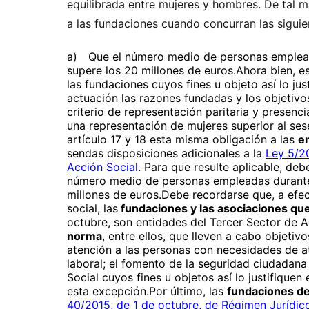
equilibrada entre mujeres y hombres. De tal 
a las fundaciones cuando concurran las siguie
a) Que el número medio de personas empleada
supere los 20 millones de euros.Ahora bien, e
las fundaciones cuyos fines u objeto así lo jus
actuación las razones fundadas y los objetivo
criterio de representación paritaria y presenc
una representación de mujeres superior al ses
artículo 17 y 18 esta misma obligación a las
en
sendas disposiciones adicionales a la
Ley 5/2
Acción Social
. Para que resulte aplicable, de
número medio de personas empleadas durante e
millones de euros.Debe recordarse que, a efec
social,
las
fundaciones y las asociaciones que
octubre, son entidades del Tercer Sector de A
norma
, entre ellos, que lleven a cabo objetivo
atención a las personas con necesidades de ate
laboral; el fomento de la seguridad ciudadana 
Social
cuyos fines u objetos así lo justifique
esta excepción.
Por último, las
fundaciones del
40/2015, de 1 de octubre, de Régimen Jurídico