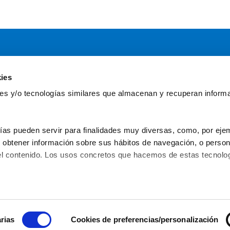
ies
Servicios
Comun
kies y/o tecnologías similares que almacenan y recuperan inform
Asesoría
Gr
Formación y eventos
Fu
Convocatoria de Fundaciones
Fun
ías pueden servir para finalidades muy diversas, como, por ejem
obtener información sobre sus hábitos de navegación, o personal
l contenido. Los usos concretos que hacemos de estas tecnolog
C/ Serrano Anguita, 13 - 28004 - Madrid
 – 
91 31
Política de privacidad
Aviso legal
Política de 
© 2026 Asociación Española de
rias
Cookies de preferencias/personalización