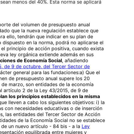
 sean menos del 40%. Esta norma se aplicará
porte del volumen de presupuesto anual
 dado que la nueva regulación establece que
ra ello, tendrán que indicar en su plan de
 dispuesto en la norma, podrá no aplicarse el
el principio de acción positiva, cuando exista
nueva ley orgánica extiende además en sus
ciones de Economía Social
, añadiendo
, de 9 de octubre, del Tercer Sector de
ácter general para las fundaciones:a) Que el
men de presupuesto anual supere los 20
29 de marzo, son entidades de la economía
l artículo 2 de la Ley 43/2015, de 9 de
an los principios establecidos en la misma
ue lleven a cabo los siguientes objetivos: i) l
a
nas con necesidades educativas o de inserción
es, las entidades del Tercer Sector de Acción
entidades de la Economía Social no se establece
de un nuevo artículo - 84 bis - a la
Ley
resentación equilibrada entre mujeres y