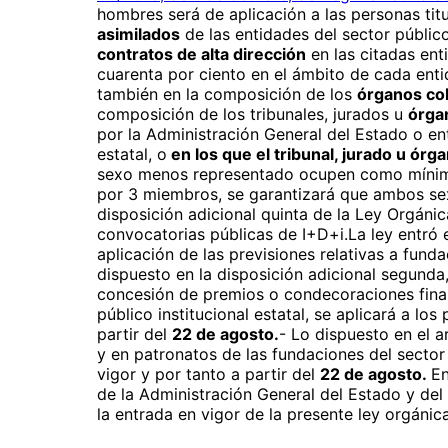
hombres será de aplicación a las personas tit
asimilados
de las entidades del sector público
contratos de alta dirección
en las citadas ent
cuarenta por ciento en el ámbito de cada enti
también en la composición de los
órganos co
composición de los tribunales, jurados u
órga
por la Administración General del Estado o enti
estatal, o
en los que el tribunal, jurado u ór
sexo menos representado ocupen como mínimo e
por 3 miembros, se garantizará que ambos sexo
disposición adicional quinta de la Ley Orgánic
convocatorias públicas de I+D+i.La ley entró e
aplicación de las previsiones relativas a fund
dispuesto en la disposición adicional segunda
concesión de premios o condecoraciones finan
público institucional estatal, se aplicará a l
partir del
22 de agosto.
- Lo dispuesto en el a
y en patronatos de las fundaciones del sector
vigor y por tanto a partir del
22 de agosto.
En
de la Administración General del Estado y del
la entrada en vigor de la presente ley orgánica