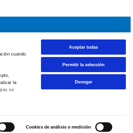
Aceptar todas
idad
Noticias y Eventos
ación cuando 
upos AEF
Noticias AEF
Permitir la selección
ndaciones Comunitarias
Eventos
daciones por el Clima
Sala de prensa
plo, 
Denegar
izar la 
ías se 
0 63 09 - info@fundaciones.org
cookies
Accesibilidad Web
 Fundaciones
Cookies de análisis o medición