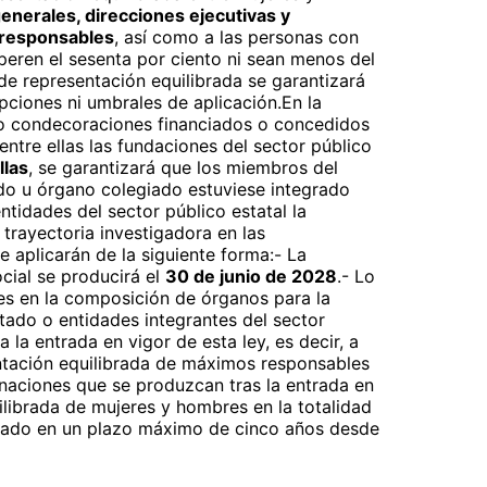
enerales, direcciones ejecutivas y
responsables
, así como a las personas con
peren el sesenta por ciento ni sean menos del
de representación equilibrada se garantizará
pciones ni umbrales de aplicación.En la
 condecoraciones financiados o concedidos
entre ellas las fundaciones del sector público
llas
, se garantizará que los miembros del
ado u órgano colegiado estuviese integrado
tidades del sector público estatal la
 trayectoria investigadora en las
e aplicarán de la siguiente forma:- La
cial se producirá el
30 de junio de 2028
.-
Lo
res en la composición de órganos para la
ado o entidades integrantes del sector
la entrada en vigor de esta ley, es decir, a
entación equilibrada de máximos responsables
gnaciones que se produzcan tras la entrada en
ilibrada de mujeres y hombres en la totalidad
tizado en un plazo máximo de cinco años desde