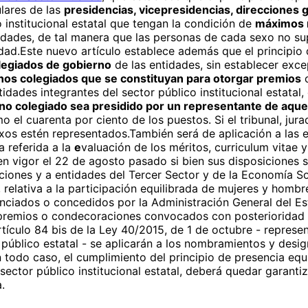
ulares de las
presidencias, vicepresidencias, direcciones g
 institucional estatal que tengan la condición de
máximos 
idades, de tal manera que las personas de cada sexo no su
dad.Este nuevo artículo establece además que el principio 
legiados de gobierno
de las entidades, sin establecer exce
nos colegiados que se constituyan para otorgar premios
o
dades integrantes del sector público institucional estatal, 
gano colegiado sea presidido por un representante de aque
l cuarenta por ciento de los puestos. Si el tribunal, jur
s estén representados.También será de aplicación a las en
a referida a la
e
valuación de los méritos, curriculum vitae y
n vigor el 22 de agosto pasado si bien sus disposiciones s
aciones y a entidades del Tercer Sector y de la Economía So
, relativa a la participación equilibrada de mujeres y homb
ciados o concedidos por la Administración General del Est
os premios o condecoraciones convocados con posterioridad a 
rtículo
84 bis de la Ley 40/2015, de 1 de octubre - repres
 público estatal - se aplicarán a los nombramientos y desi
 todo caso, el cumplimiento del principio de presencia equ
 sector público institucional estatal, deberá quedar garan
.