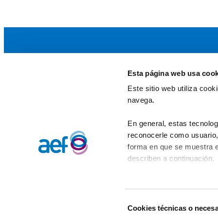
Esta página web usa cook
La AEF
Este sitio web utiliza coo
Quienes somos
navega.
Fundaciones Asociadas
Canal ético
En general, estas tecnolog
reconocerle como usuario, 
forma en que se muestra e
describen a continuación.
Selección
Cookies técnicas o necesa
de