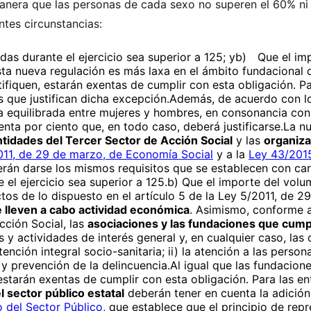
manera que las personas de cada sexo no superen el 60% ni
ntes circunstancias:
s durante el ejercicio sea superior a 125; yb) Que el im
sta nueva regulación es más laxa en el ámbito fundacional
tifiquen, estarán exentas de cumplir con esta obligación. Pa
s que justifican dicha excepción.Además, de acuerdo con lo
ia equilibrada entre mujeres y hombres, en consonancia con 
enta por ciento que, en todo caso, deberá justificarse.La 
tidades del Tercer Sector de Acción Social
y las
organiza
011, de 29 de marzo, de Economía Social
y a la
Ley 43/2015
berán darse los mismos requisitos que se establecen con car
l ejercicio sea superior a 125.b) Que el importe del volu
tos de lo dispuesto en el artículo 5 de la Ley 5/2011, de 
 lleven a cabo actividad económica
. Asimismo, conforme a
cción Social, las
asociaciones y las fundaciones que cumpl
s y actividades de interés general y, en cualquier caso, las q
nción integral socio-sanitaria; ii) la atención a las perso
y prevención de la delincuencia.Al igual que las fundacion
n estarán exentas de cumplir con esta obligación. Para las 
 sector público estatal
deberán tener en cuenta la adición 
 del Sector Público
, que establece que el principio de rep