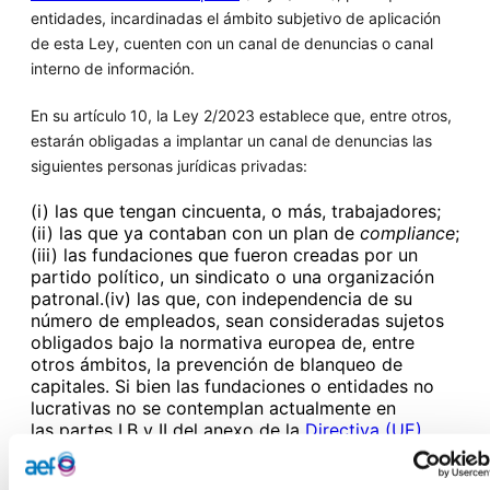
entidades, incardinadas el ámbito subjetivo de aplicación
de esta Ley, cuenten con un canal de denuncias o canal
interno de información.
En su artículo 10, la Ley 2/2023 establece que, entre otros,
estarán obligadas a implantar un canal de denuncias las
siguientes personas jurídicas privadas:
(i) las que tengan cincuenta, o más, trabajadores;
(ii) las que ya contaban con un plan de
compliance
;
(iii) las fundaciones que fueron creadas por un
partido político, un sindicato o una organización
patronal.(iv) las que, con independencia de su
número de empleados, sean consideradas sujetos
obligados bajo la normativa europea de, entre
otros ámbitos, la prevención de blanqueo de
capitales. Si bien las fundaciones o entidades no
lucrativas no se contemplan actualmente en
las
partes I.B y II del anexo de la
Directiva (UE)
2019/1937, del Parlamento Europeo y del Consejo,
de 23 de octubre de 2019
, hay que tener en cuenta