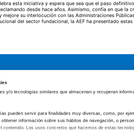
ebra esta iniciativa y espera que sea que el paso definiti
reclamando desde hace años. Asimismo, confía en que la c
y mejore su interlocución con las Administraciones Públicas
tucional del sector fundacional, la AEF ha presentado estas
ies
Servicios
Comun
kies y/o tecnologías similares que almacenan y recuperan inform
Asesoría
Gr
Formación y eventos
Fu
Convocatoria de Fundaciones
Fun
ías pueden servir para finalidades muy diversas, como, por ejem
obtener información sobre sus hábitos de navegación, o personal
l contenido. Los usos concretos que hacemos de estas tecnolog