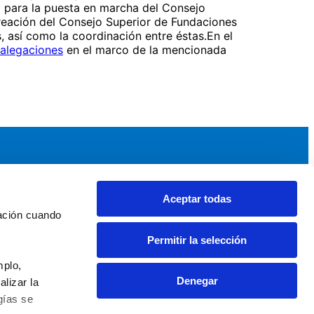
vo para la puesta en marcha del Consejo
reación del Consejo Superior de Fundaciones
, así como la coordinación entre éstas.En el
alegaciones
en el marco de la mencionada
Aceptar todas
idad
Noticias y Eventos
ación cuando 
upos AEF
Noticias AEF
Permitir la selección
ndaciones Comunitarias
Eventos
daciones por el Clima
Sala de prensa
plo, 
Denegar
izar la 
ías se 