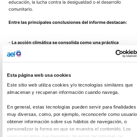
educación, la lucha contra la desigualdad o el desarrollo
comunitario.
Entre las principales conclusiones del informe destacan:
-
La acción climática se consolida como una práctica
habitual en el sector filantrópico:
el 98 % de las
organizaciones firmantes afirma estar logrando avances
medibles en sus compromisos climáticos.
Esta página web usa cookies
-
Se trata de un movimiento verdaderamente global:
Este sitio web utiliza cookies y/o tecnologías similares que 
fundaciones de diferentes países, contextos y modelos de
almacenan y recuperan información cuando navega.
financiación participan activamente, demostrando que la
acción climática no es exclusiva de las entidades
En general, estas tecnologías pueden servir para finalidades 
especializadas en medio ambiente.
muy diversas, como, por ejemplo, reconocerle como usuario,
obtener información sobre sus hábitos de navegación, o 
personalizar la forma en que se muestra el contenido. Los 
-
El aprendizaje entre pares impulsa el progreso:
las
usos concretos que hacemos de estas tecnologías se 