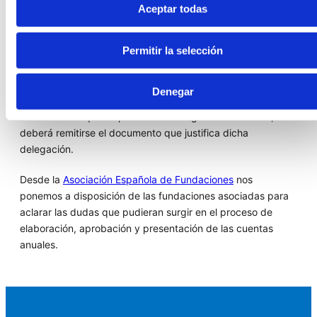
en el certificado de aprobación, además de mencionarse el
Aceptar todas
sistema seguido para formar la voluntad del patronato
deberá indicarse el sentido del voto emitido por cada uno
Permitir la selección
de ellos. Esta información puede incluirse en la aplicación
informática en el cuadro de texto titulado "Datos
adicionales" dentro de la opción "Datos de aprobación".
Denegar
En el caso de que se produzcan delegaciones de voto,
deberá remitirse el documento que justifica dicha
delegación.
Desde la
Asociación Española de Fundaciones
nos
ponemos a disposición de las fundaciones asociadas para
aclarar las dudas que pudieran surgir en el proceso de
elaboración, aprobación y presentación de las cuentas
anuales.