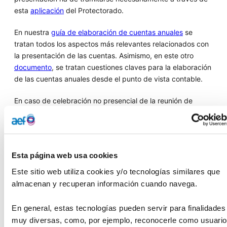
esta
aplicación
del Protectorado.
En nuestra
guía de elaboración de cuentas anuales
se
tratan todos los aspectos más relevantes relacionados con
la presentación de las cuentas. Asimismo, en este otro
documento
, se tratan cuestiones claves para la elaboración
de las cuentas anuales desde el punto de vista contable.
En caso de celebración no presencial de la reunión de
patronato en la que se aprueben las cuentas anuales de la
fundación hay que tener en cuenta las peculiaridades
relacionadas con la relación de patronos asistentes a la
reunión prevista en el artículo 28.4 del Reglamento de
Esta página web usa cookies
Fundaciones de competencia estatal, aprobado por
Real
Decreto 1337/2005, de 11 de noviembre
. Esta hoja de
Este sitio web utiliza cookies y/o tecnologías similares que 
firmas debe acompañar a las cuentas anuales en todo
almacenan y recuperan información cuando navega.
caso, incluso en los supuestos de aprobación de las
cuentas anuales por acuerdo del patronato celebrado de
En general, estas tecnologías pueden servir para finalidades 
forma telemática o por escrito y sin sesión.
muy diversas, como, por ejemplo, reconocerle como usuario,