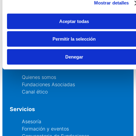
Mostrar detalles
AEF.En el siguiente enlace puedes acceder a todos
los materiales gráficos de #Demos25 (fotografías
y vídeos de las sesiones plenarias:
Aceptar todas
www.forodemos.org
Permitir la selección
Denegar
La AEF
Quienes somos
Fundaciones Asociadas
Canal ético
Servicios
Asesoría
Formación y eventos