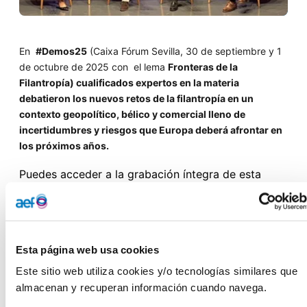
En
#Demos25
(Caixa Fórum Sevilla, 30 de septiembre y 1
de octubre de 2025 con el lema
Fronteras de la
Filantropía) cualificados expertos en la materia
debatieron los nuevos retos de la filantropía en un
contexto geopolítico, bélico y comercial lleno de
incertidumbres y riesgos que Europa deberá afrontar en
los próximos años.
Puedes acceder a la grabación íntegra de esta
sesión
en el siguiente enlace: -
Filantropía y
conflictos bélicosEntre todos los conflictos, las
guerras representan uno de los máximos
desafíos para las asociaciones y fundaciones que
operan sobre el terreno, tanto en las zonas
Esta página web usa cookies
de contienda como en las comunidades directa o
indirectamente afectadas, con riesgo de pérdidas
Este sitio web utiliza cookies y/o tecnologías similares que 
de vidas de voluntarios o la población civil, la
almacenan y recuperan información cuando navega.
protección de las personas en situaciones de