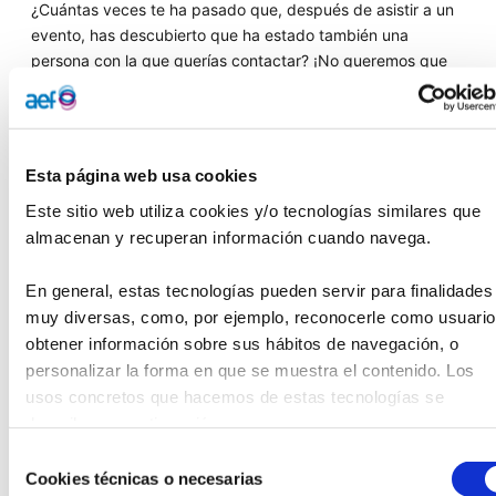
¿Cuántas veces te ha pasado que, después de asistir a un
evento, has descubierto que ha estado también una
persona con la que querías contactar? ¡No queremos que
eso te pase en
Demos
!
Este año,
como novedad,
en nuestro
formulario de
inscripción
hemos incluido una opción para que, si lo
Esta página web usa cookies
deseas, tus datos de contacto puedan ser compartidos con
Este sitio web utiliza cookies y/o tecnologías similares que 
el resto de asistentes. Así, antes de los días 30 de
septiembre y 1 de octubre, podrás saber qué personas
almacenan y recuperan información cuando navega.
asistirán también a Demos, fomentando de este modo el
networking. Además, el 30 de septiembre por la mañana
En general, estas tecnologías pueden servir para finalidades 
habilitaremos un amplio y cómodo espacio en el Espacio
muy diversas, como, por ejemplo, reconocerle como usuario,
de la ONCE en Barcelona
para que, quienes lo deseen,
obtener información sobre sus hábitos de navegación, o 
dispongan de un lugar para poderse encontrar y reunir.
personalizar la forma en que se muestra el contenido. Los 
usos concretos que hacemos de estas tecnologías se 
Igualmente, el momento de las visitas a fundaciones del día
describen a continuación.
30 de septiembre por la tarde será otro buen momento
Selección
para, en grupos reducidos, poder charlar y conversar con
Cookies técnicas o necesarias
de
el resto de participantes mientras que aprendemos y