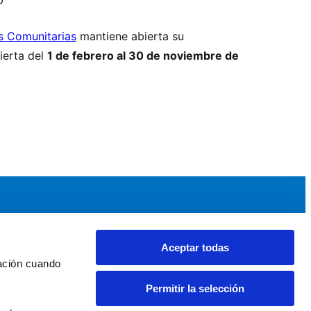
s Comunitarias
mantiene abierta su
erta del
1 de febrero al 30 de noviembre de
Aceptar todas
idad
Noticias y Eventos
ación cuando 
upos AEF
Noticias AEF
Permitir la selección
ndaciones Comunitarias
Eventos