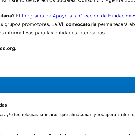
itaria?
El
Programa de Apoyo a la Creación de Fundacione
vos grupos promotores. La
VII convocatoria
permanecerá abi
es informativas para las entidades interesadas.
es.org
.
ies
Servicios
Comun
kies y/o tecnologías similares que almacenan y recuperan inform
Asesoría
Gr
Formación y eventos
Fu