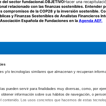
te del sector fundacional.OBJETIVO
Hacer una recapitulaci
onal relacionado con las finanzas sostenibles. Entender 
e los compromisos de la COP28 y la inversión sostenible.
blicas y Finanzas Sostenibles de Analistas Financieros I
la Asociación Española de Fundaciones en la
Agenda AEF.
ies
Servicios
Comun
kies y/o tecnologías similares que almacenan y recuperan inform
Asesoría
Gr
Formación y eventos
Fu
Convocatoria de Fundaciones
Fun
ías pueden servir para finalidades muy diversas, como, por ejem
obtener información sobre sus hábitos de navegación, o personal
l contenido. Los usos concretos que hacemos de estas tecnolog