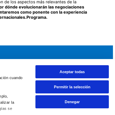
ón de los aspectos más relevantes de la
por dónde evolucionarán las negociaciones
 Contaremos como ponente con la experiencia
nternacionales.Programa.
Aceptar todas
idad
Noticias y Eventos
ación cuando 
upos AEF
Noticias AEF
Permitir la selección
ndaciones Comunitarias
Eventos
daciones por el Clima
Sala de prensa
plo, 
Denegar
izar la 
ías se 