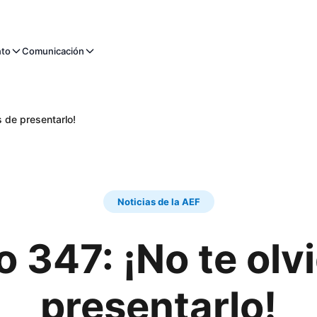
nto
Comunicación
 de presentarlo!
Noticias de la AEF
 347: ¡No te olv
presentarlo!