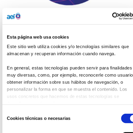
El
Colectivo PEX
(Philanthropy Europe Exchange), una red
Esta página web usa cookies
que conecta a más de 400 profesionales y organizaciones
de apoyo a la filantropía en Europa, ha abierto una
Este sitio web utiliza cookies y/o tecnologías similares que 
convocatoria para incorporar un
coordinador/a externo en
almacenan y recuperan información cuando navega.
calidad de consultor.
El objetivo principal será
la
organización, preparación e implementación del próximo
En general, estas tecnologías pueden servir para finalidades 
gran encuentro de la red, el PEXfest 2026, que se celebrará
muy diversas, como, por ejemplo, reconocerle como usuario,
en Bucarest del 3 al 6 de marzo de 2026, así como
obtener información sobre sus hábitos de navegación, o 
coordinar las actividades regulares de la comunidad,
que
personalizar la forma en que se muestra el contenido. Los 
incluyen encuentros virtuales, círculos de aprendizaje
usos concretos que hacemos de estas tecnologías se 
temáticos y comunicación interna y externa.
describen a continuación.
Se busca una persona con habilidades
organizativas y comunicativas, interés por la
Selección
filantropía y el cambio social, experiencia en la
Cookies técnicas o necesarias
de
dinamización de comunidades o redes (aunque sea
consentimiento
en calidad de voluntariado), buen dominio del