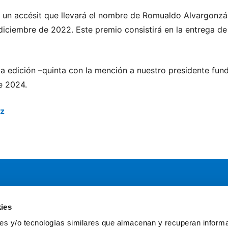
á un accésit que llevará el nombre de Romualdo Alvargonzá
 diciembre de 2022. Este premio consistirá en la entrega de
va edición –quinta con la mención a nuestro presidente fun
de 2024.
ez
ies
Servicios
Comun
kies y/o tecnologías similares que almacenan y recuperan inform