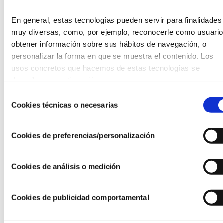
FUNDACIÓN ANTONIO ARANZÁBAL
En general, estas tecnologías pueden servir para finalidades 
La Universidad de Navarra celebra el 25
muy diversas, como, por ejemplo, reconocerle como usuario,
aniversario de colaboración con la Fundación
obtener información sobre sus hábitos de navegación, o 
Antonio Aranzábal
personalizar la forma en que se muestra el contenido. Los 
19/09/24
usos concretos que hacemos de estas tecnologías se 
describen a continuación.
Selección
Cookies técnicas o necesarias
de
consentimiento
Cookies de preferencias/personalización
La AEF
Cookies de análisis o medición
Quienes somos
Fundaciones Asociadas
Cookies de publicidad comportamental
Canal ético