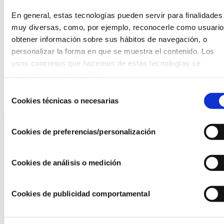
En general, estas tecnologías pueden servir para finalidades 
https://fundacioncincopalabras.org/evento/i-cena-
muy diversas, como, por ejemplo, reconocerle como usuario,
benefica-a-favor-de-la-fundacion-five-words-
obtener información sobre sus hábitos de navegación, o 
cincopalabras/
personalizar la forma en que se muestra el contenido. Los 
usos concretos que hacemos de estas tecnologías se 
describen a continuación.
¡No se lo pierdan, les esperamos!
Selección
Cookies técnicas o necesarias
de
consentimiento
Cookies de preferencias/personalización
La AEF
Cookies de análisis o medición
Quienes somos
Fundaciones Asociadas
Cookies de publicidad comportamental
Canal ético