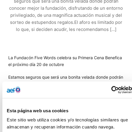
seguros que será una bonita velada donde podrán
conocer mejor la fundación, disfrutando de un entorno
privilegiado, de una magnifica actuación musical y del
sorteo de estupendos regalos.El aforo es limitado por
lo que, si deciden acudir, les recomendamos […]
La Fundacón Five Words celebra su Primera Cena Benefica
el próximo día 20 de octubre
Estamos seguros que será una bonita velada donde podrán
conocer mejor la fundación, disfrutando de un entorno
privilegiado, de una magnifica actuación musical y del
sorteo de estupendos regalos.
El aforo es limitado por lo que, si deciden acudir, les
Esta página web usa cookies
recomendamos que no tarden en hacer la reserva de los
Este sitio web utiliza cookies y/o tecnologías similares que 
cubiertos. Pueden hacerlo a través del siguiente link o
almacenan y recuperan información cuando navega.
través de la web dentro de la pestaña noticias-eventos