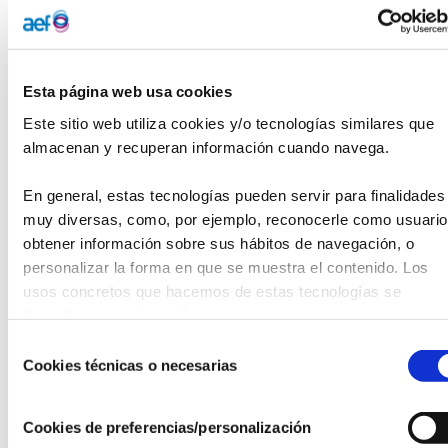
junio
a
Fundación Conrado Blanco
APARTADO DE CORREOS N
º
60,
24750 LA BAÑEZA LEÓN
(ESPAÑA)
Esta página web usa cookies
5.- Premio: 2.000 euros, diploma y libros.
Este sitio web utiliza cookies y/o tecnologías similares que 
almacenan y recuperan información cuando navega.
6.-
El jurado permanecerá secreto hasta haber acordado el
poema ganador. Su autor recogerá el premio en septiembre
En general, estas tecnologías pueden servir para finalidades 
de 2025 en La Bañeza.
muy diversas, como, por ejemplo, reconocerle como usuario,
obtener información sobre sus hábitos de navegación, o 
7.- Se publicará el poema premiado que pasará a ser
personalizar la forma en que se muestra el contenido. Los 
propiedad del convocante. El fallo del jurado, sujeto a estas
usos concretos que hacemos de estas tecnologías se 
bases, será inapelable y se dará a conocer al ganador.
describen a continuación.
8.- El Patrocinador del premio se reserva el derecho de no
Selección
devolver los originales no premiados. Los poemas finalistas
Cookies técnicas o necesarias
de
no premiados podrán ser publicados, previa autorización
consentimiento
del autor.
Cookies de preferencias/personalización