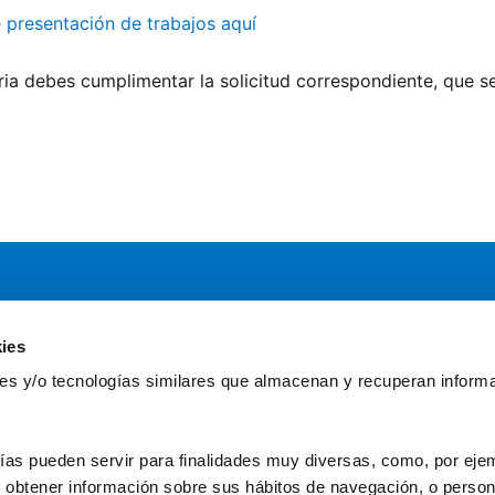
e presentación de trabajos aquí
ria debes cumplimentar la solicitud correspondiente, que 
ies
Servicios
Comun
kies y/o tecnologías similares que almacenan y recuperan inform
Asesoría
Gr
Formación y eventos
Fu
Convocatoria de Fundaciones
Fun
ías pueden servir para finalidades muy diversas, como, por ejem
obtener información sobre sus hábitos de navegación, o personal