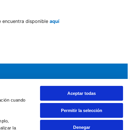
se encuentra disponible
aquí
Aceptar todas
idad
Noticias y Eventos
ación cuando 
upos AEF
Noticias AEF
Permitir la selección
ndaciones Comunitarias
Eventos
daciones por el Clima
Sala de prensa
plo, 
Denegar
izar la 