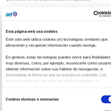
El Premio CAVIDA está destinado a estudiantes
matriculados en la Universitat Politècnica de València (UPV)
durante el curso académico 2023/2024. Los trabajos que
pueden optar al premio incluyen proyectos de curso,
Esta página web usa cookies
trabajos finales de grado o máster, y tesis doctorales, así
como trabajos realizados específicamente para esta
Este sitio web utiliza cookies y/o tecnologías similares que 
convocatoria.
almacenan y recuperan información cuando navega.
Las propuestas serán evaluadas conforme a los siguientes
En general, estas tecnologías pueden servir para finalidades 
criterios:
muy diversas, como, por ejemplo, reconocerle como usuario,
obtener información sobre sus hábitos de navegación, o 
Originalidad, Innovación y Excelencia del
personalizar la forma en que se muestra el contenido. Los 
Proyecto: 30%
Viabilidad de la Propuesta: 40%
usos concretos que hacemos de estas tecnologías se 
Impacto en la Integración Socio-laboral de las
describen a continuación.
Personas con Discapacidad: 30%
Selección
Cookies técnicas o necesarias
El plazo
de presentación de solicitudes está ya abierto
de
y
finalizará el 30 de septiembre de 2024.
consentimiento