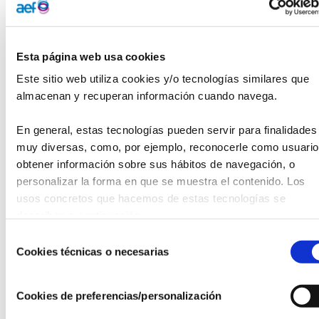
Esta edición de los Premios se enmarca en las actividades
que la Fundación de Ferrocarriles está organizando para
celebrar el 175.º aniversario del primer ferrocarril
Esta página web usa cookies
peninsular, la línea Barcelona-Mataró, que tuvo lugar el 28
Este sitio web utiliza cookies y/o tecnologías similares que 
de octubre de 1848. Para conmemorar este hito histórico
almacenan y recuperan información cuando navega.
se ha añadido en esta edición un Premio Especial 175 años
de Tren.
En general, estas tecnologías pueden servir para finalidades 
El segundo premio de Poesía ha sido para Pedro Flores del
muy diversas, como, por ejemplo, reconocerle como usuario,
Rosario, por ‘Un tren en el desierto‘. Ha recibido el segundo
obtener información sobre sus hábitos de navegación, o 
premio de Cuento Rosa María Gurrera Martínez, por ‘Billete
personalizar la forma en que se muestra el contenido. Los 
de ida y vuelta’.
usos concretos que hacemos de estas tecnologías se 
describen a continuación.
Los premios especiales 175 Años de Tren han sido para ‘La
Selección
luz sobre el balasto’, de Juan José Vélez Otero (Poesía), y
Cookies técnicas o necesarias
de
‘Migaja de poleo’, de Manuel Moya Escobar (Cuento).
consentimiento
Más información:
www.ffe.es
Cookies de preferencias/personalización