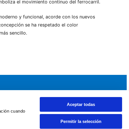
mboliza el movimiento continuo del ferrocarril.
oderno y funcional, acorde con los nuevos
 concepción se ha respetado el color
 más sencillo.
Aceptar todas
idad
Noticias y Eventos
ación cuando 
upos AEF
Noticias AEF
Permitir la selección
ndaciones Comunitarias
Eventos