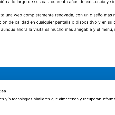
ción a lo largo de sus casi cuarenta años de existencia y si
enta una web completamente renovada, con un diseño más m
ción de calidad en cualquier pantalla o dispositivo y en su
l, aunque ahora la visita es mucho más amigable y el menú,
ies
Servicios
Comun
kies y/o tecnologías similares que almacenan y recuperan inform
Asesoría
Gr
Formación y eventos
Fu