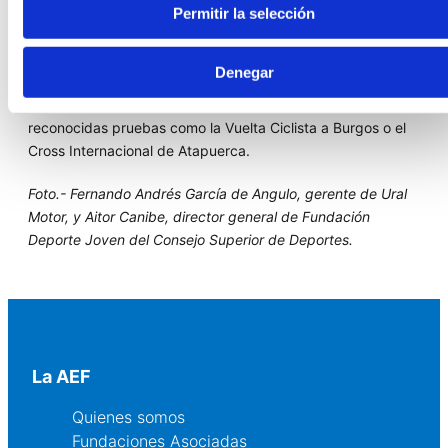
deportivas, así como en el respaldo a entidades benéficas,
Permitir la selección
sociales e institucionales.
En el ámbito deportivo, destaca su apoyo a varios equipos
Denegar
y deportistas pertenecientes a distintas disciplinas, en
Burgos, Aranda de Duero y Miranda de Ebro. También, a
reconocidas pruebas como la Vuelta Ciclista a Burgos o el
Cross Internacional de Atapuerca.
Foto.-
Fernando Andrés García de Angulo, gerente de Ural
Motor, y Aitor Canibe, director general de Fundación
Deporte Joven del Consejo Superior de Deportes.
La AEF
Quienes somos
Fundaciones Asociadas