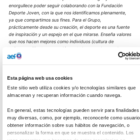
enorgullece poder seguir colaborando con la Fundación
Deporte Joven, con la que nos identificamos plenamente,
ya que compartimos sus fines. Para el Grupo,
prácticamente desde su creación, el deporte es una fuente
de inspiración y un espejo en el que mirarse. Enseña valores
que nos hacen mejores como individuos (cultura de
esfuerzo, afán de superación, trabajo en equipo, etc.) y,
por ende, como sociedad. Ojalá que nuestros vehículos les
ayuden a llevar todas las bondades de la práctica
deportiva, en cada una de sus modalidades, a cada rincón
de la geografía española y fortalezcamos el deporte base,
Esta página web usa cookies
con el que Grupo Ureta Automóviles estamos tan
Este sitio web utiliza cookies y/o tecnologías similares que 
comprometidos”.
almacenan y recuperan información cuando navega.
Por su parte, el Sr. Canibe, ha agradecido a Grupo Ureta
Automóviles su apoyo y trabajo conjunto con la entidad:
En general, estas tecnologías pueden servir para finalidades 
"Esta alianza engrandece nuestro proyecto global y
muy diversas, como, por ejemplo, reconocerle como usuario,
amplifica nuestros objetivos de promoción del deporte
obtener información sobre sus hábitos de navegación, o 
como fuente de salud y de transmisión de valores,
personalizar la forma en que se muestra el contenido. Los 
especialmente la movilidad sostenible y el respeto al medio