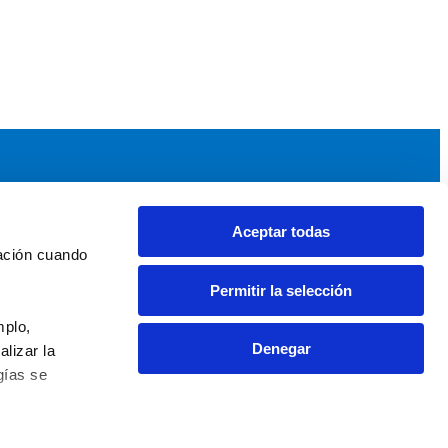
Aceptar todas
idad
Noticias y Eventos
ación cuando 
upos AEF
Noticias AEF
Permitir la selección
ndaciones Comunitarias
Eventos
daciones por el Clima
Sala de prensa
plo, 
Denegar
izar la 
ías se 
0 63 09 - info@fundaciones.org