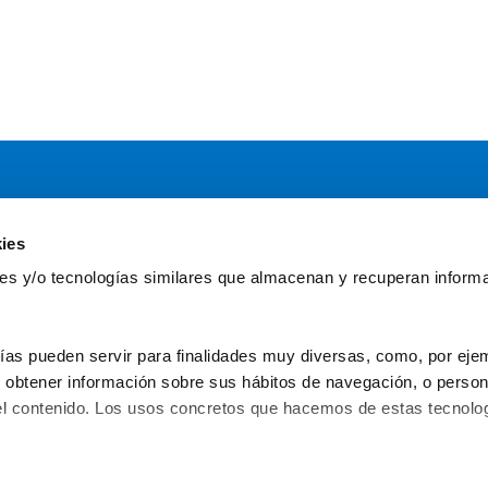
ies
Servicios
Comun
kies y/o tecnologías similares que almacenan y recuperan inform
Asesoría
Gr
Formación y eventos
Fu
Convocatoria de Fundaciones
Fun
ías pueden servir para finalidades muy diversas, como, por ejem
obtener información sobre sus hábitos de navegación, o personal
l contenido. Los usos concretos que hacemos de estas tecnolog
C/ Serrano Anguita, 13 - 28004 - Madrid
 – 
91 31