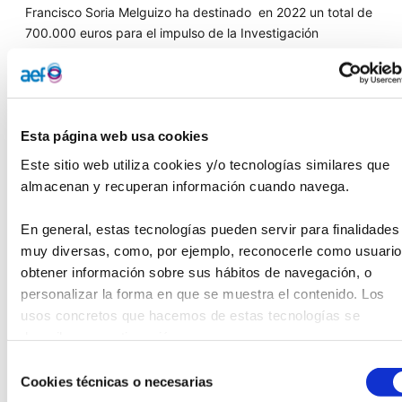
Francisco Soria Melguizo ha destinado en 2022 un total de
700.000 euros para el impulso de la Investigación
Biomédica de excelencia en España, a través de sus
convocatorias de Ayudas a la Investigación Biomédica y del
Premio Francisco Soria Melguizo, que se entregaron en la
tarde de ayer en un acto celebrado en la sede de la Real
Esta página web usa cookies
Academia Nacional de Farmacia en Madrid.
Este sitio web utiliza cookies y/o tecnologías similares que 
Dos proyectos de investigación, sobre ‘Nuevas estrategias
almacenan y recuperan información cuando navega.
para limitar la selección y transmisión de poblaciones
microbianas productoras de carbapenemasas desde una
En general, estas tecnologías pueden servir para finalidades 
perspectiva
One-Health
(MicroCarbaFlux)’, liderado por la
muy diversas, como, por ejemplo, reconocerle como usuario,
Dra. María Teresa Coque (CIBERINFEC, Hospital
obtener información sobre sus hábitos de navegación, o 
Universitario Ramón y Cajal – IRYCIS); y sobre los ‘Factores
personalizar la forma en que se muestra el contenido. Los 
clínicos y biológicos implicados en las trayectorias de
usos concretos que hacemos de estas tecnologías se 
rápida progresión a la fragilidad’, cuyo investigador
describen a continuación.
principal es el Dr. Francesc Xavier Nogués (Fundación
IMIM), han resultado seleccionados para recibir las dos
Selección
ayudas que contemplaba esta convocatoria, dotada en su
Cookies técnicas o necesarias
de
conjunto con 650.000 euros.