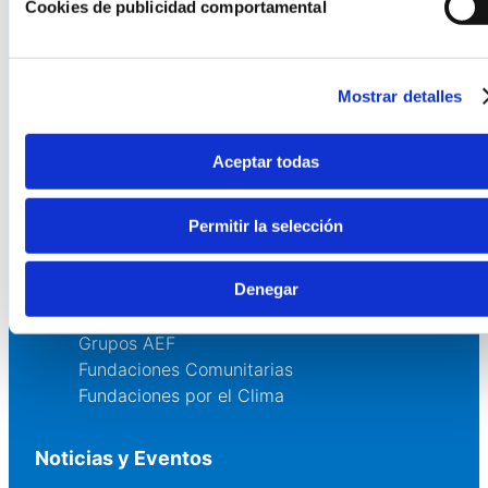
Cookies de publicidad comportamental
Quienes somos
Fundaciones Asociadas
Canal ético
Mostrar detalles
Servicios
Aceptar todas
Asesoría
Formación y eventos
Permitir la selección
Convocatoria de Fundaciones
Denegar
Comunidad
Grupos AEF
Fundaciones Comunitarias
Fundaciones por el Clima
Noticias y Eventos