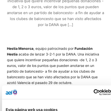
iniciativa que quiere incentivar pequeñas donaciones -
de 1, 2 o 3 euros, valor de los puntos que pueden
anotarse en un partido de baloncesto- a fin de ayudar a
los clubes de baloncesto que se han visto afectados
por la DANA que […]
Hestia Menorca
, equipo patrocinado por
Fundación
Hestia
acaba de lanzar 3-2-1 por la DANA. Una iniciativa
que quiere incentivar pequeñas donaciones -de 1, 2 o 3
euros, valor de los puntos que pueden anotarse en un
partido de baloncesto- a fin de ayudar a los clubes de
baloncesto que se han visto afectados por la DANA que
azotó Valencia el pasado 29 de octubre.
El donativo podrá realizarse entre el 15 de noviembre y el
29 de diciembre,
a través de la página web del Club
o en
las urnas que se dispondrán en el Pavelló Menorca los días
Esta página web usa cookies
de partido, sumándose la cantidad recaudada a la recogida