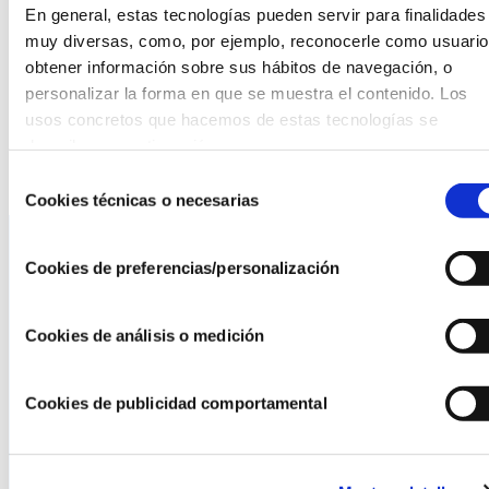
En general, estas tecnologías pueden servir para finalidades 
bolera
, que ofrecen a las personas usuarias la oportunidad
muy diversas, como, por ejemplo, reconocerle como usuario,
de relacionarse, crear lazos de amistad y confianza,
obtener información sobre sus hábitos de navegación, o 
además de ayudarles a a adquirir habilidades sociales,
personalizar la forma en que se muestra el contenido. Los 
fomentar su autonomía y potenciar su autoestima. El
usos concretos que hacemos de estas tecnologías se 
próximo 20 de marzo está prevista la siguiente de estas
describen a continuación.
actividades, una visita a Montserrat.
Selección
Cookies técnicas o necesarias
de
consentimiento
Cookies de preferencias/personalización
La AEF
Cookies de análisis o medición
Quienes somos
Fundaciones Asociadas
Canal ético
Cookies de publicidad comportamental
Servicios