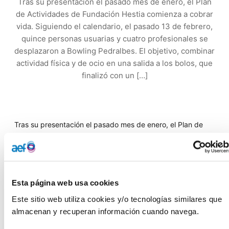
Tras su presentación el pasado mes de enero, el Plan
de Actividades de Fundación Hestia comienza a cobrar
vida. Siguiendo el calendario, el pasado 13 de febrero,
quince personas usuarias y cuatro profesionales se
desplazaron a Bowling Pedralbes. El objetivo, combinar
actividad física y de ocio en una salida a los bolos, que
finalizó con un […]
Tras su presentación el pasado mes de enero, el Plan de
Actividades de Fundación Hestia comienza a cobrar vida.
Siguiendo el calendario, el pasado 13 de febrero, quince
personas usuarias y cuatro profesionales se desplazaron a
Bowling Pedralbes. El objetivo, combinar actividad física y
Esta página web usa cookies
de ocio en una
salida a los bolos
, que finalizó con un
almuerzo y un paseo por la zona para facilitar la digestión.
Este sitio web utiliza cookies y/o tecnologías similares que 
almacenan y recuperan información cuando navega.
El equipo de apoyo de Fundación Hestia valora muy
positivamente actividades estructuradas, como la de la