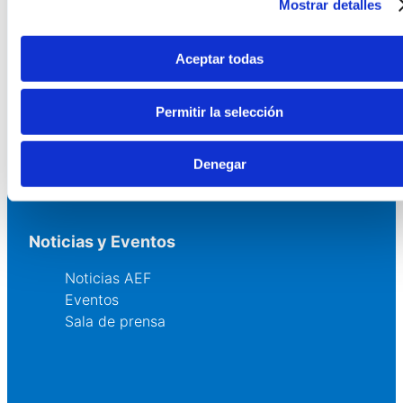
Mostrar detalles
Asesoría
Formación y eventos
Convocatoria de Fundaciones
Aceptar todas
Comunidad
Permitir la selección
Grupos AEF
Denegar
Fundaciones Comunitarias
Fundaciones por el Clima
Noticias y Eventos
Noticias AEF
Eventos
Sala de prensa