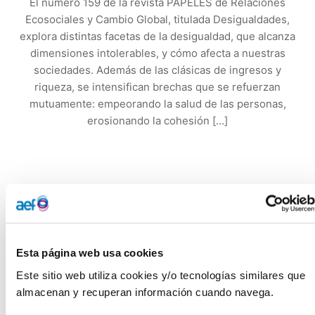
El número 159 de la revista PAPELES de Relaciones
Ecosociales y Cambio Global, titulada Desigualdades,
explora distintas facetas de la desigualdad, que alcanza
dimensiones intolerables, y cómo afecta a nuestras
sociedades. Además de las clásicas de ingresos y
riqueza, se intensifican brechas que se refuerzan
mutuamente: empeorando la salud de las personas,
erosionando la cohesión […]
El número 159 de la revista PAPELES de Relaciones
Ecosociales y Cambio Global, titulada
Desigualdades
,
explora distintas facetas de la desigualdad, que alcanza
dimensiones intolerables, y cómo afecta a nuestras
Esta página web usa cookies
sociedades. Además de las clásicas de ingresos y riqueza,
se intensifican brechas que se refuerzan mutuamente:
Este sitio web utiliza cookies y/o tecnologías similares que 
empeorando la salud de las personas, erosionando la
almacenan y recuperan información cuando navega.
cohesión social y alterando la capacidad de influencia