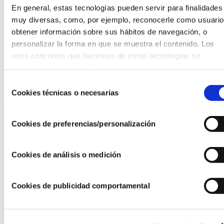
política. La desigualdad también afecta a los efectos del
En general, estas tecnologías pueden servir para finalidades 
cambio climático o la contaminación del aire, sus
muy diversas, como, por ejemplo, reconocerle como usuario,
responsabilidades y consecuencias. Las clases
obtener información sobre sus hábitos de navegación, o 
acomodadas del Norte y el Sur global continúan con su
personalizar la forma en que se muestra el contenido. Los 
modo de vida despilfarrador de energía y bienes naturales,
usos concretos que hacemos de estas tecnologías se 
mientras el ascensor social sigue averiado y el malestar
describen a continuación.
social late de fondo o estalla.
Selección
Cookies técnicas o necesarias
de
consentimiento
Cookies de preferencias/personalización
La AEF
Cookies de análisis o medición
Quienes somos
Fundaciones Asociadas
Canal ético
Cookies de publicidad comportamental
Servicios