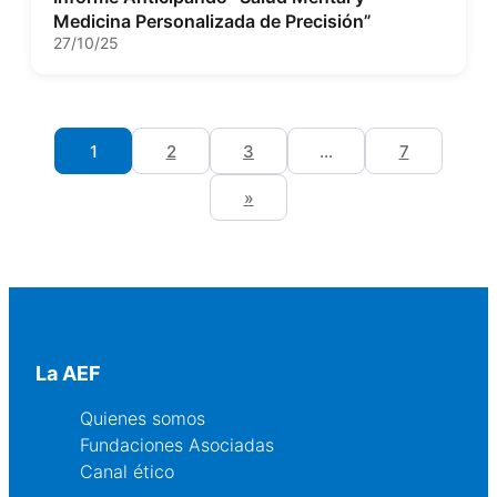
Medicina Personalizada de Precisión”
27/10/25
1
2
3
…
7
»
La AEF
Quienes somos
Fundaciones Asociadas
Canal ético