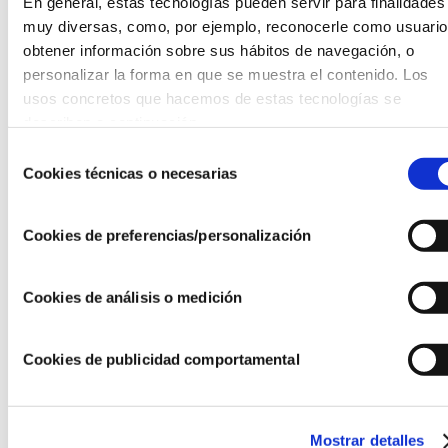
FUNDACIÓN INSTITUTO ROCHE PARA LAS
En general, estas tecnologías pueden servir para finalidades 
SOLUCIONES INTEGRALES DE SALUD
muy diversas, como, por ejemplo, reconocerle como usuario,
¿Sabes cómo tus datos de salud pueden
obtener información sobre sus hábitos de navegación, o 
impactar en la medicina del futuro y cómo se
personalizar la forma en que se muestra el contenido. Los 
salvaguarda nuestra privacidad?
usos concretos que hacemos de estas tecnologías se 
28/05/26
describen a continuación.
Selección
Cookies técnicas o necesarias
de
consentimiento
Cookies de preferencias/personalización
Cookies de análisis o medición
FUNDACIÓN INSTITUTO ROCHE PARA LAS
Cookies de publicidad comportamental
SOLUCIONES INTEGRALES DE SALUD
¿Quieres aprender sobre del Espacio Europeo
de Datos y cómo está avanzando España en
su implementación?
Mostrar detalles