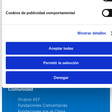
Cookies de publicidad comportamental
La AEF
Quienes somos
Fundaciones Asociadas
Mostrar detalles
Canal ético
Aceptar todas
Servicios
Asesoría
Permitir la selección
Formación y eventos
Convocatoria de Fundaciones
Denegar
Comunidad
Grupos AEF
Fundaciones Comunitarias
Fundaciones por el Clima