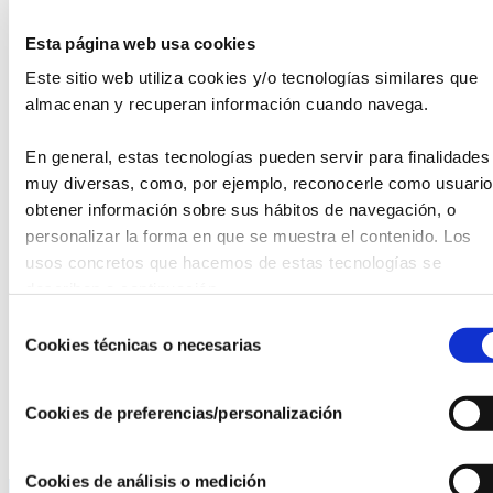
“Una universidad de cine”
Esta página web usa cookies
Danzón número 2 de Arturo Márquez
Concierto para piano número 1 en Fa
Este sitio web utiliza cookies y/o tecnologías similares que 
menor de Chopin
almacenan y recuperan información cuando navega.
Bandas sonoras de cine
En general, estas tecnologías pueden servir para finalidades 
La recaudación de las entradas irá destinada
muy diversas, como, por ejemplo, reconocerle como usuario,
completamente a los proyectos de investigación que apoya
obtener información sobre sus hábitos de navegación, o 
la Fundación Isabel Gemio para buscar una cura o
tratamiento para enfermedades raras y distrofias
personalizar la forma en que se muestra el contenido. Los 
musculares.
usos concretos que hacemos de estas tecnologías se 
describen a continuación.
sábado, 6 de mayo de 2023.
Selección
19:30h.
Cookies técnicas o necesarias
Círculo de Bellas Artes, Madrid
de
Entradas (
Link
)
consentimiento
Cookies de preferencias/personalización
¡Os esperamos!
Cookies de análisis o medición