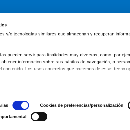
ies
Servicios
Comun
kies y/o tecnologías similares que almacenan y recuperan inform
Asesoría
Gr
Formación y eventos
Fu
Convocatoria de Fundaciones
Fun
ías pueden servir para finalidades muy diversas, como, por ejem
obtener información sobre sus hábitos de navegación, o personal
l contenido. Los usos concretos que hacemos de estas tecnolog
C/ Serrano Anguita, 13 - 28004 - Madrid
 – 
91 31
Política de privacidad
Aviso legal
Política de 
© 2026 Asociación Española de
rias
Cookies de preferencias/personalización
mportamental