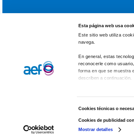
Esta página web usa cook
La AEF
Este sitio web utiliza coo
Quienes somos
navega.
Fundaciones Asociadas
Canal ético
En general, estas tecnolog
reconocerle como usuario, 
forma en que se muestra e
describen a continuación.
Selección
Cookies técnicas o necesa
de
consentimiento
Cookies de publicidad co
Mostrar detalles