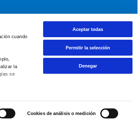
Aceptar todas
idad
Noticias y Eventos
ación cuando 
upos AEF
Noticias AEF
Permitir la selección
ndaciones Comunitarias
Eventos
daciones por el Clima
Sala de prensa
plo, 
Denegar
izar la 
ías se 
0 63 09 - info@fundaciones.org
cookies
Accesibilidad Web
 Fundaciones
Cookies de análisis o medición