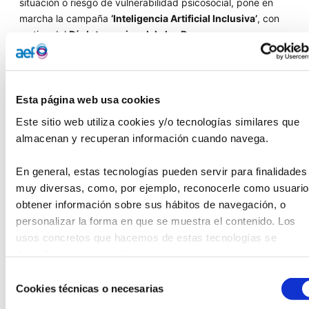
situación o riesgo de vulnerabilidad psicosocial, pone en
marcha la campaña
‘Inteligencia Artificial Inclusiva’
, con
motivo del
Día Internacional de las Personas con
Discapacidad
, que se celebra hoy.
Activa desde el 1 hasta el 28 de diciembre, es una
campaña positiva, y protagonizada por miembros de la
Esta página web usa cookies
Fundación, que invita a reflexionar sobre el papel de la
Este sitio web utiliza cookies y/o tecnologías similares que 
Inteligencia Artificial (IA) en la representación de la
almacenan y recuperan información cuando navega.
diversidad. Üna iniciativa especialmente relevante ahora
que la IA está en pleno desarrollo. Cabe destacar que
En general, estas tecnologías pueden servir para finalidades 
‘Inteligencia Artificial Inclusiva’ reconoce su enorme
muy diversas, como, por ejemplo, reconocerle como usuario,
potencial y defiende que su evolución debe incorporar la
obtener información sobre sus hábitos de navegación, o 
diversidad en todas sus formas.
personalizar la forma en que se muestra el contenido. Los 
Las piezas centrales de la campaña son un vídeo y cuatro
usos concretos que hacemos de estas tecnologías se 
gráficas construidas a partir de prompts neutros y
describen a continuación.
comunes, que no especifican rasgos físicos ni capacidades.
Selección
Sin embargo, en muchas herramientas de IA generativa
Cookies técnicas o necesarias
de
actuales, ese tipo de petición tiende a devolver resultados
consentimiento