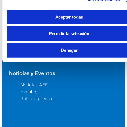
Asesoría
Formación y eventos
Convocatoria de Fundaciones
Aceptar todas
Comunidad
Permitir la selección
Grupos AEF
Fundaciones Comunitarias
Denegar
Fundaciones por el Clima
Noticias y Eventos
Noticias AEF
Eventos
Sala de prensa