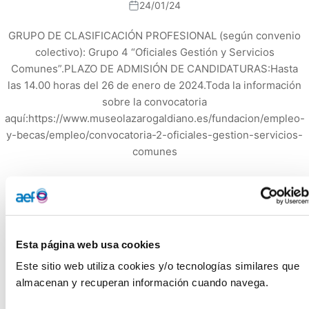
24/01/24
GRUPO DE CLASIFICACIÓN PROFESIONAL (según convenio
colectivo): Grupo 4 “Oficiales Gestión y Servicios
Comunes”.PLAZO DE ADMISIÓN DE CANDIDATURAS:Hasta
las 14.00 horas del 26 de enero de 2024.Toda la información
sobre la convocatoria
aquí:https://www.museolazarogaldiano.es/fundacion/empleo-
y-becas/empleo/convocatoria-2-oficiales-gestion-servicios-
comunes
GRUPO DE CLASIFICACIÓN PROFESIONAL
(según
convenio colectivo): Grupo 4 “Oficiales Gestión y Servicios
Esta página web usa cookies
Comunes”.
Este sitio web utiliza cookies y/o tecnologías similares que 
PLAZO DE ADMISIÓN DE CANDIDATURAS:
almacenan y recuperan información cuando navega.
Hasta las 14.00 horas del 26 de enero de 2024.