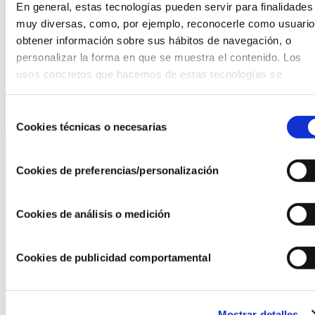
En general, estas tecnologías pueden servir para finalidades 
muy diversas, como, por ejemplo, reconocerle como usuario,
Toda la información sobre la convocatoria aquí:
obtener información sobre sus hábitos de navegación, o 
personalizar la forma en que se muestra el contenido. Los 
https://www.museolazarogaldiano.es/fundacion/empleo-y-
usos concretos que hacemos de estas tecnologías se 
becas/empleo/convocatoria-2-oficiales-gestion-servicios-
describen a continuación.
comunes
Selección
Cookies técnicas o necesarias
de
consentimiento
Cookies de preferencias/personalización
La AEF
Cookies de análisis o medición
Quienes somos
Fundaciones Asociadas
Canal ético
Cookies de publicidad comportamental
Servicios
Mostrar detalles