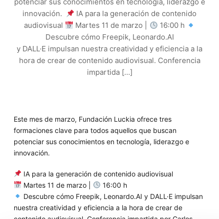
potenciar sus conocimientos en tecnología, liderazgo e
innovación.
IA para la generación de contenido
audiovisual
Martes 11 de marzo |
16:00 h
Descubre cómo Freepik, Leonardo.AI
y DALL·E impulsan nuestra creatividad y eficiencia a la
hora de crear de contenido audiovisual. Conferencia
impartida […]
E
ste
mes de marzo,
Fundación
Luckia
ofrece
tres
formaciones clave
para
todos
aquellos
que buscan
potenciar sus conocimientos en
tecnología,
liderazgo
e
innovación.
IA para la generación de contenido audiovisual
Martes 11 de marzo |
16:00 h
Descubre
cómo Freepik
,
Leon
ardo.A
I y
DALL·E
impulsan
nuestra
creatividad y eficiencia
a la hora de
crea
r
de
contenido audiovisual
. Conferencia
impartida por
Carlos