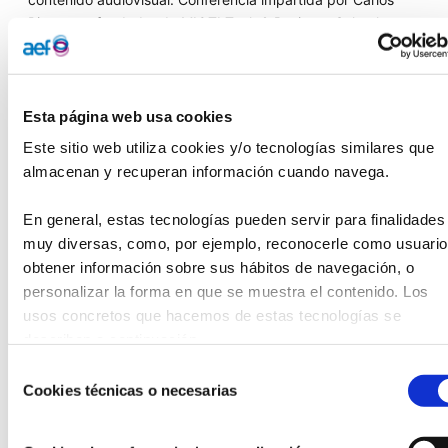
Picazo
,
cofundador
de MIOTI
Tec
h
& Business
Schoo
l
.
Apúntate
aquí
WOBI
Masterclass:
Liderar
e
q
uipos
de alto rendimiento
Miércoles 19 de marzo |
16:00 h
Esta página web usa cookies
Aprende cómo un
enfoque teamshi
p
favorece
la co
-
Este sitio web utiliza cookies y/o tecnologías similares que 
elevació
n
y
potencia la colaboración
,
el rendimiento y
el
almacenan y recuperan información cuando navega.
compromiso
de los equipos.
Keith
Ferrazz
i
es
CEO
de
Ferrazz
i
Greenligh
t
y autor
best seller
sobre
este tema.
En general, estas tecnologías pueden servir para finalidades 
Solicita una plaza
aquí
muy diversas, como, por ejemplo, reconocerle como usuario,
obtener información sobre sus hábitos de navegación, o 
W
eb
scraping
con IA
personalizar la forma en que se muestra el contenido. Los 
Miércoles 26 de marzo |
16:00 h
usos concretos que hacemos de estas tecnologías se 
Explora cómo la IA potencia la extracción y análisis de
datos de forma automatizada utilizando ChatGPT Search y
describen a continuación.
Deep Search, con Edgar Mesa, Data Scientist y profesor en
Selección
MIOTI Data & AI Services.
Cookies técnicas o necesarias
de
Apúntate
aquí
consentimiento