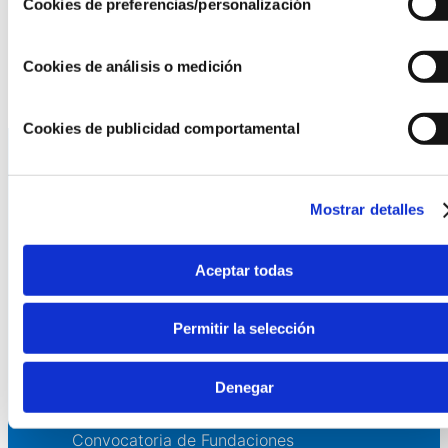
No te pierdas estas oportunidades de aprendizaje.
Cookies de preferencias/personalización
Inscríbete ahora y
prep
á
rate para
formar parte de
l mundo
que viene.
Cookies de análisis o medición
Cookies de publicidad comportamental
La AEF
Mostrar detalles
Quienes somos
Fundaciones Asociadas
Aceptar todas
Canal ético
Permitir la selección
Servicios
Denegar
Asesoría
Formación y eventos
Convocatoria de Fundaciones