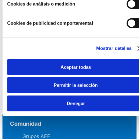
Cookies de análisis o medición
Cookies de publicidad comportamental
La AEF
Quienes somos
Mostrar detalles
Fundaciones Asociadas
Canal ético
Aceptar todas
Servicios
Permitir la selección
Asesoría
Formación y eventos
Denegar
Convocatoria de Fundaciones
Comunidad
Grupos AEF