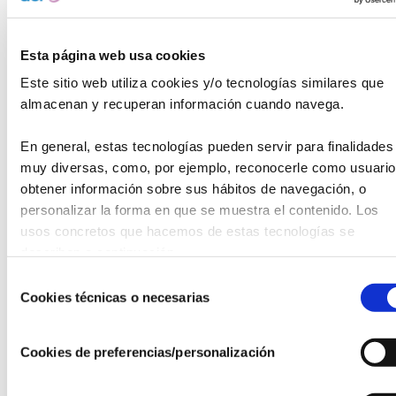
este tipo de entidades desde el año 2015
. Y es que, según
sus datos, las diversas crisis vividas en nuestro país en las
últimas décadas han propiciado que actualmente en
Esta página web usa cookies
España más de
2.600.000 personas
(siendo un alto
Este sitio web utiliza cookies y/o tecnologías similares que 
porcentaje de este total niños y niñas y personas enfermas
almacenan y recuperan información cuando navega.
y dependientes) tengan que recurrir a organizaciones
sociales para poder
garantizarse una alimentación
En general, estas tecnologías pueden servir para finalidades 
adecuada
.
muy diversas, como, por ejemplo, reconocerle como usuario,
obtener información sobre sus hábitos de navegación, o 
BUSF ya está presente en comedores sociales de las
ciudades de Madrid, Córdoba, Vigo, Salamanca, Bilbao,
personalizar la forma en que se muestra el contenido. Los 
Valencia, Barcelona, Murcia y Zaragoza y su
objetivo
,
usos concretos que hacemos de estas tecnologías se 
gracias, entre otras, a la ayuda de la Fundación MGS, es
describen a continuación.
alcanzar este año un total de
24 entidades beneficiadas
.
Selección
Cookies técnicas o necesarias
de
Con esta acción la Fundación MGS reafirma su
consentimiento
compromiso con prestar especial atención a los
colectivos más vulnerables
y su colaboración con
Cookies de preferencias/personalización
Bomberos Unidos Sin Fronteras.