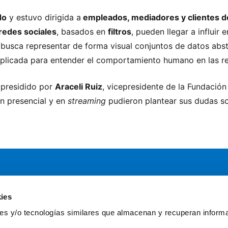
do
y estuvo dirigida a
empleados, mediadores y clientes 
redes sociales
, basados en
filtros
, pueden llegar a influir 
 busca representar de forma visual conjuntos de datos abs
 aplicada para entender el comportamiento humano en las re
e presidido por
Araceli Ruiz
, vicepresidente de la Fundación
en presencial y en
streaming
pudieron plantear sus dudas so
ies
Servicios
Comun
kies y/o tecnologías similares que almacenan y recuperan inform
Asesoría
Gr